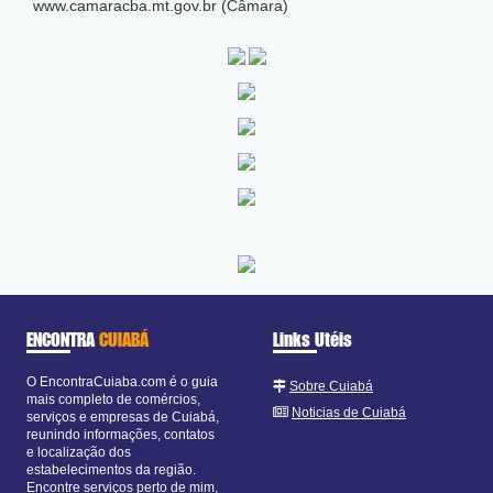
www.camaracba.mt.gov.br (Câmara)
ENCONTRA
CUIABÁ
Links Utéis
O EncontraCuiaba.com é o guia
Sobre Cuiabá
mais completo de comércios,
Noticias de Cuiabá
serviços e empresas de Cuiabá,
reunindo informações, contatos
e localização dos
estabelecimentos da região.
Encontre serviços perto de mim,