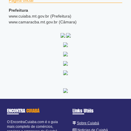
Página oficial
Prefeitura
www.cuiaba.mt.gov.br (Prefeitura)
www.camaracba.mt.gov.br (Câmara)
ENCONTRA
CUIABÁ
Links Utéis
O EncontraCuiaba.com é o guia
Sobre Cuiabá
mais completo de comércios,
Noticias de Cuiabá