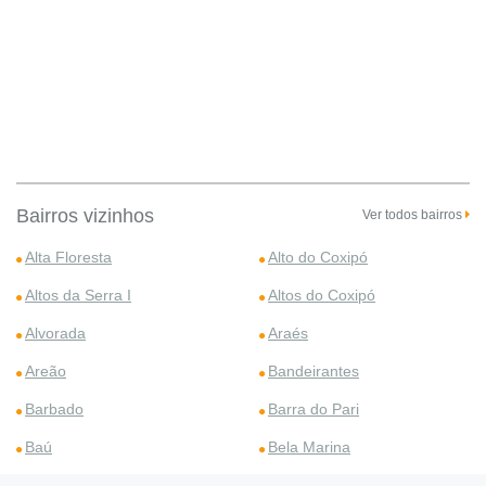
Bairros vizinhos
Ver todos bairros
Alta Floresta
Alto do Coxipó
Altos da Serra I
Altos do Coxipó
Alvorada
Araés
Areão
Bandeirantes
Barbado
Barra do Pari
Baú
Bela Marina