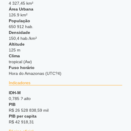
4 327,45 km²
Área Urbana
126.9 km²
População
650 912 hab.
Densidade
150,4 hab./km²
Altitude
125 m
Clima
tropical (Aw)
Fuso horário
Hora do Amazonas (UTC?4)
Indicadores
IDH-M
0,785
? alto
PIB
R$ 26 528 838,59 mil
PIB per capita
R$ 42 918,31