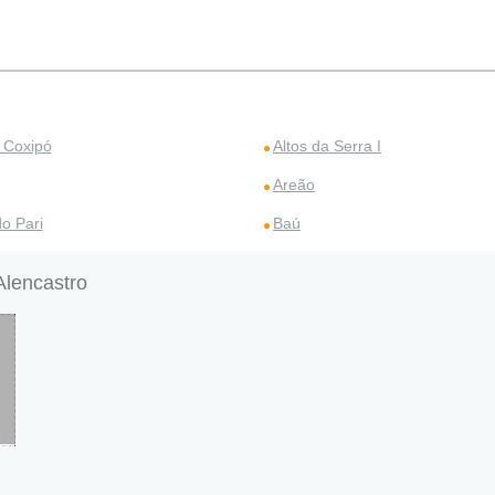
o Coxipó
Altos da Serra I
Areão
o Pari
Baú
Alencastro