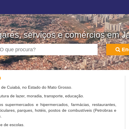
ares, serviços e comércios em J
En
o
va de Cuiabá, no Estado do Mato Grosso.
utura de lazer, moradia, transporte, educação.
s supermercados e hipermercados, farmácias, restaurantes,
rticulares, parques, hotéis, postos de combustíveis (Petrobras e
.
e de escolas.