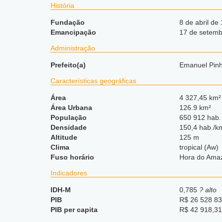
História
Fundação
8 de abril de
Emancipação
17 de setemb
Administração
Prefeito(a)
Emanuel Pinh
Características geográficas
Área
4 327,45 km²
Área Urbana
126.9 km²
População
650 912 hab.
Densidade
150,4 hab./k
Altitude
125 m
Clima
tropical (Aw)
Fuso horário
Hora do Ama
Indicadores
IDH-M
0,785
? alto
PIB
R$ 26 528 83
PIB per capita
R$ 42 918,31