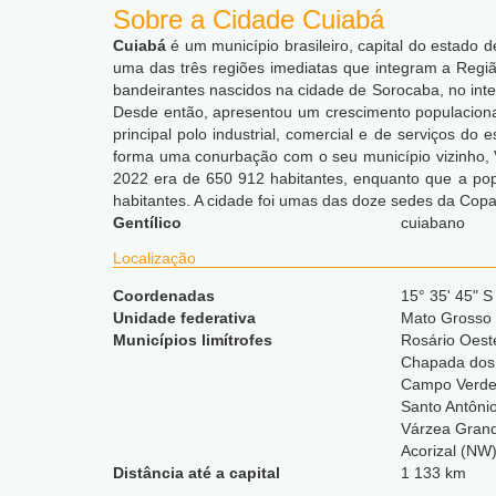
Sobre a Cidade Cuiabá
Cuiabá
é um município brasileiro, capital do estado
uma das três regiões imediatas que integram a Regiã
bandeirantes nascidos na cidade de Sorocaba, no inter
Desde então, apresentou um crescimento populacional
principal polo industrial, comercial e de serviços 
forma uma conurbação com o seu município vizinho, V
2022 era de 650 912 habitantes, enquanto que a po
habitantes. A cidade foi umas das doze sedes da Copa
Gentílico
cuiabano
Localização
Coordenadas
15° 35' 45" S
Unidade federativa
Mato Grosso
Municípios limítrofes
Rosário Oest
Chapada dos
Campo Verde
Santo Antôni
Várzea Gran
Acorizal (NW
Distância até a capital
1 133 km