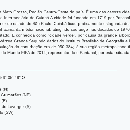
 de Mato Grosso, Região Centro-Oeste do país. É uma das catorze cid
o Intermediária de Cuiabá.A cidade foi fundada em 1719 por Pascoal
ior do estado de São Paulo. Cuiabá ficou praticamente estagnada desd
 acima da média nacional, atingindo seu auge nas décadas de 1970 e
do estado. É conhecida como "cidade verde", por causa da grande arbo
árzea Grande.Segundo dados do Instituto Brasileiro de Geografia e 
pulação da conurbação era de 950 384; já sua região metropolitana
 do Mundo FIFA de 2014, representando o Pantanal, por estar situada
 56° 05' 49" O
e (N)
 Guimarães (NE)
 (E)
o de Leverger (S)
de (SW)
)