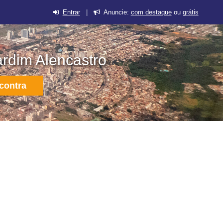
Entrar
|
Anuncie:
com destaque
ou
grátis
ardim Alencastro
contra